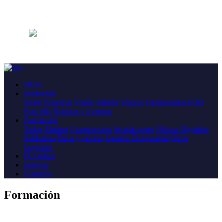
Inicio
Institución
Sobre Nosotros
Visión
Misión
Valores
Gestionamos FUO
Para ello
Noticias y Eventos
Formación
Todas
Madera
Construcción
Instalaciones
Oficios Digitales
Soldadura
Ética y valores
Gestión Empresarial
Otros
Logística
FUOnline
Ingresar
Contacto
Formación