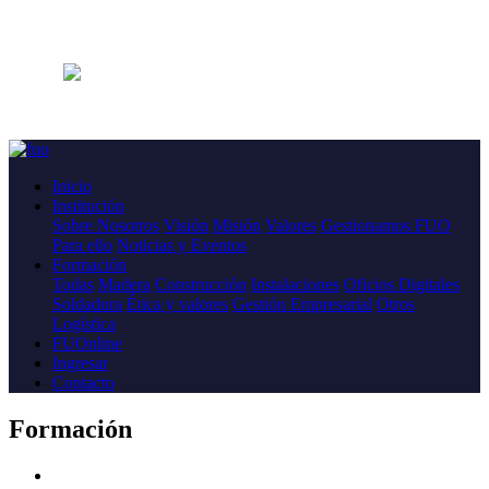
Inicio
Institución
Sobre Nosotros
Visión
Misión
Valores
Gestionamos FUO
Para ello
Noticias y Eventos
Formación
Todas
Madera
Construcción
Instalaciones
Oficios Digitales
Soldadura
Ética y valores
Gestión Empresarial
Otros
Logística
FUOnline
Ingresar
Contacto
Formación